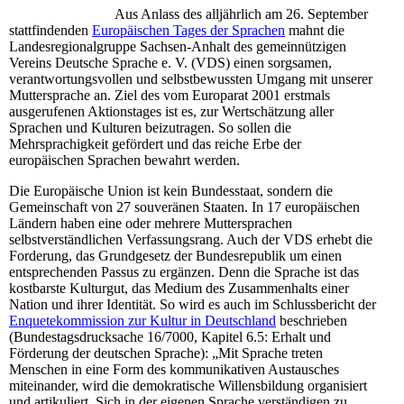
Aus Anlass des alljährlich am 26. September
stattfindenden
Europäischen Tages der Sprachen
mahnt die
Landesregionalgruppe Sachsen-Anhalt des gemeinnützigen
Vereins Deutsche Sprache e. V. (VDS) einen sorgsamen,
verantwortungsvollen und selbstbewussten Umgang mit unserer
Muttersprache an. Ziel des vom Europarat 2001 erstmals
ausgerufenen Aktionstages ist es, zur Wertschätzung aller
Sprachen und Kulturen beizutragen. So sollen die
Mehrsprachigkeit gefördert und das reiche Erbe der
europäischen Sprachen bewahrt werden.
Die Europäische Union ist kein Bundesstaat, sondern die
Gemeinschaft von 27 souveränen Staaten. In 17 europäischen
Ländern haben eine oder mehrere Muttersprachen
selbstverständlichen Verfassungsrang. Auch der VDS erhebt die
Forderung, das Grundgesetz der Bundesrepublik um einen
entsprechenden Passus zu ergänzen. Denn die Sprache ist das
kostbarste Kulturgut, das Medium des Zusammenhalts einer
Nation und ihrer Identität. So wird es auch im Schlussbericht der
Enquetekommission zur Kultur in Deutschland
beschrieben
(Bundestagsdrucksache 16/7000, Kapitel 6.5: Erhalt und
Förderung der deutschen Sprache): „Mit Sprache treten
Menschen in eine Form des kommunikativen Austausches
miteinander, wird die demokratische Willensbildung organisiert
und artikuliert. Sich in der eigenen Sprache verständigen zu