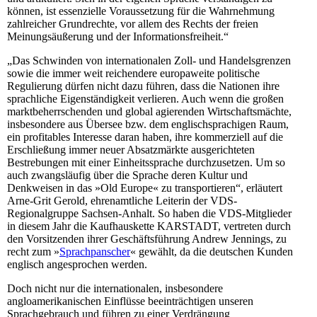
können, ist essenzielle Voraussetzung für die Wahrnehmung
zahlreicher Grundrechte, vor allem des Rechts der freien
Meinungsäußerung und der Informationsfreiheit.“
„Das Schwinden von internationalen Zoll- und Handelsgrenzen
sowie die immer weit reichendere europaweite politische
Regulierung dürfen nicht dazu führen, dass die Nationen ihre
sprachliche Eigenständigkeit verlieren. Auch wenn die großen
marktbeherrschenden und global agierenden Wirtschaftsmächte,
insbesondere aus Übersee bzw. dem englischsprachigen Raum,
ein profitables Interesse daran haben, ihre kommerziell auf die
Erschließung immer neuer Absatzmärkte ausgerichteten
Bestrebungen mit einer Einheitssprache durchzusetzen. Um so
auch zwangsläufig über die Sprache deren Kultur und
Denkweisen in das »Old Europe« zu transportieren“, erläutert
Arne-Grit Gerold, ehrenamtliche Leiterin der VDS-
Regionalgruppe Sachsen-Anhalt. So haben die VDS-Mitglieder
in diesem Jahr die Kaufhauskette KARSTADT, vertreten durch
den Vorsitzenden ihrer Geschäftsführung Andrew Jennings, zu
recht zum »
Sprachpanscher
« gewählt, da die deutschen Kunden
englisch angesprochen werden.
Doch nicht nur die internationalen, insbesondere
angloamerikanischen Einflüsse beeinträchtigen unseren
Sprachgebrauch und führen zu einer Verdrängung