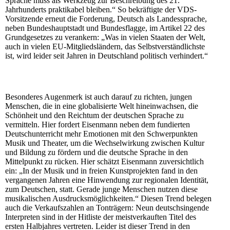
Sprache muss als Werkzeug zur Beschreibung des 21.
Jahrhunderts praktikabel bleiben.“ So bekräftigte der VDS-
Vorsitzende erneut die Forderung, Deutsch als Landessprache,
neben Bundeshauptstadt und Bundesflagge, im Artikel 22 des
Grundgesetzes zu verankern: „Was in vielen Staaten der Welt,
auch in vielen EU-Mitgliedsländern, das Selbstverständlichste
ist, wird leider seit Jahren in Deutschland politisch verhindert.“
Besonderes Augenmerk ist auch darauf zu richten, jungen
Menschen, die in eine globalisierte Welt hineinwachsen, die
Schönheit und den Reichtum der deutschen Sprache zu
vermitteln. Hier fordert Eisenmann neben dem fundierten
Deutschunterricht mehr Emotionen mit den Schwerpunkten
Musik und Theater, um die Wechselwirkung zwischen Kultur
und Bildung zu fördern und die deutsche Sprache in den
Mittelpunkt zu rücken. Hier schätzt Eisenmann zuversichtlich
ein: „In der Musik und in freien Kunstprojekten fand in den
vergangenen Jahren eine Hinwendung zur regionalen Identität,
zum Deutschen, statt. Gerade junge Menschen nutzen diese
musikalischen Ausdrucksmöglichkeiten.“ Diesen Trend belegen
auch die Verkaufszahlen an Tonträgern: Neun deutschsingende
Interpreten sind in der Hitliste der meistverkauften Titel des
ersten Halbjahres vertreten. Leider ist dieser Trend in den