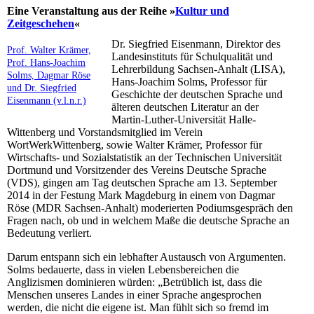
Eine Veranstaltung aus der Reihe »
Kultur und
Zeitgeschehen
«
Dr. Siegfried Eisenmann, Direktor des
Prof. Walter Krämer,
Landesinstituts für Schulqualität und
Prof. Hans-Joachim
Lehrerbildung Sachsen-Anhalt (LISA),
Solms, Dagmar Röse
Hans-Joachim Solms, Professor für
und Dr. Siegfried
Geschichte der deutschen Sprache und
Eisenmann (v.l.n.r.)
älteren deutschen Literatur an der
Martin-Luther-Universität Halle-
Wittenberg und Vorstandsmitglied im Verein
WortWerkWittenberg, sowie Walter Krämer, Professor für
Wirtschafts- und Sozialstatistik an der Technischen Universität
Dortmund und Vorsitzender des Vereins Deutsche Sprache
(VDS), gingen am Tag deutschen Sprache am 13. September
2014 in der Festung Mark Magdeburg in einem von Dagmar
Röse (MDR Sachsen-Anhalt) moderierten Podiumsgespräch den
Fragen nach, ob und in welchem Maße die deutsche Sprache an
Bedeutung verliert.
Darum entspann sich ein lebhafter Austausch von Argumenten.
Solms bedauerte, dass in vielen Lebensbereichen die
Anglizismen dominieren würden: „Betrüblich ist, dass die
Menschen unseres Landes in einer Sprache angesprochen
werden, die nicht die eigene ist. Man fühlt sich so fremd im