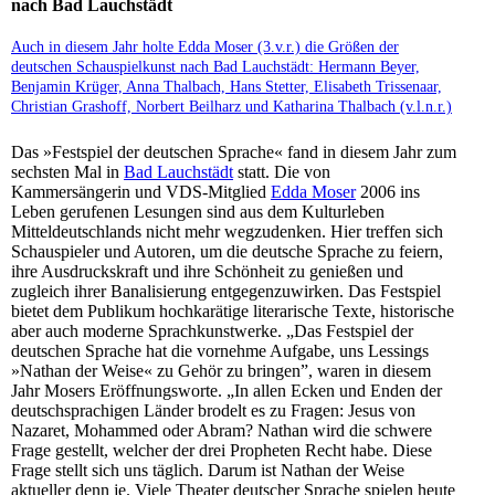
nach Bad Lauchstädt
Auch in diesem Jahr holte Edda Moser (3.v.r.) die Größen der
deutschen Schauspielkunst nach Bad Lauchstädt: Hermann Beyer,
Benjamin Krüger, Anna Thalbach, Hans Stetter, Elisabeth Trissenaar,
Christian Grashoff, Norbert Beilharz und Katharina Thalbach (v.l.n.r.)
Das »Festspiel der deutschen Sprache« fand in diesem Jahr zum
sechsten Mal in
Bad Lauchstädt
statt. Die von
Kammersängerin und VDS-Mitglied
Edda Moser
2006 ins
Leben gerufenen Lesungen sind aus dem Kulturleben
Mitteldeutschlands nicht mehr wegzudenken. Hier treffen sich
Schauspieler und Autoren, um die deutsche Sprache zu feiern,
ihre Ausdruckskraft und ihre Schönheit zu genießen und
zugleich ihrer Banalisierung entgegenzuwirken. Das Festspiel
bietet dem Publikum hochkarätige literarische Texte, historische
aber auch moderne Sprachkunstwerke. „Das Festspiel der
deutschen Sprache hat die vornehme Aufgabe, uns Lessings
»Nathan der Weise« zu Gehör zu bringen”, waren in diesem
Jahr Mosers Eröffnungsworte. „In allen Ecken und Enden der
deutschsprachigen Länder brodelt es zu Fragen: Jesus von
Nazaret, Mohammed oder Abram? Nathan wird die schwere
Frage gestellt, welcher der drei Propheten Recht habe. Diese
Frage stellt sich uns täglich. Darum ist Nathan der Weise
aktueller denn je. Viele Theater deutscher Sprache spielen heute