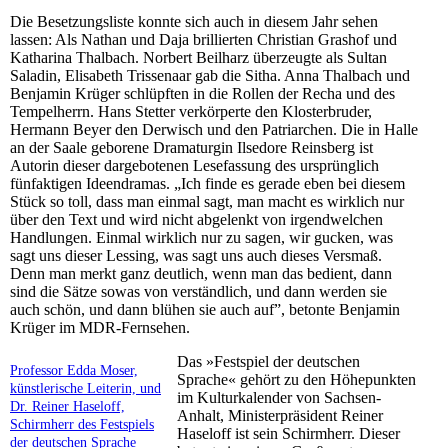
Die Besetzungsliste konnte sich auch in diesem Jahr sehen
lassen: Als Nathan und Daja brillierten Christian Grashof und
Katharina Thalbach. Norbert Beilharz überzeugte als Sultan
Saladin, Elisabeth Trissenaar gab die Sitha. Anna Thalbach und
Benjamin Krüger schlüpften in die Rollen der Recha und des
Tempelherrn. Hans Stetter verkörperte den Klosterbruder,
Hermann Beyer den Derwisch und den Patriarchen. Die in Halle
an der Saale geborene Dramaturgin Ilsedore Reinsberg ist
Autorin dieser dargebotenen Lesefassung des ursprünglich
fünfaktigen Ideendramas. „Ich finde es gerade eben bei diesem
Stück so toll, dass man einmal sagt, man macht es wirklich nur
über den Text und wird nicht abgelenkt von irgendwelchen
Handlungen. Einmal wirklich nur zu sagen, wir gucken, was
sagt uns dieser Lessing, was sagt uns auch dieses Versmaß.
Denn man merkt ganz deutlich, wenn man das bedient, dann
sind die Sätze sowas von verständlich, und dann werden sie
auch schön, und dann blühen sie auch auf”, betonte Benjamin
Krüger im MDR-Fernsehen.
Das »Festspiel der deutschen
Professor Edda Moser,
Sprache« gehört zu den Höhepunkten
künstlerische Leiterin, und
im Kulturkalender von Sachsen-
Dr. Reiner Haseloff,
Anhalt, Ministerpräsident Reiner
Schirmherr des Festspiels
Haseloff ist sein Schirmherr. Dieser
der deutschen Sprache