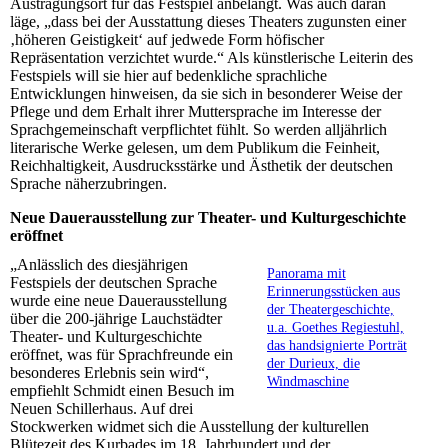
Austragungsort für das Festspiel anbelangt. Was auch daran
läge, „dass bei der Ausstattung dieses Theaters zugunsten einer
‚höheren Geistigkeit‘ auf jedwede Form höfischer
Repräsentation verzichtet wurde.“ Als künstlerische Leiterin des
Festspiels will sie hier auf bedenkliche sprachliche
Entwicklungen hinweisen, da sie sich in besonderer Weise der
Pflege und dem Erhalt ihrer Muttersprache im Interesse der
Sprachgemeinschaft verpflichtet fühlt. So werden alljährlich
literarische Werke gelesen, um dem Publikum die Feinheit,
Reichhaltigkeit, Ausdrucksstärke und Ästhetik der deutschen
Sprache näherzubringen.
Neue Dauerausstellung zur Theater- und Kulturgeschichte
eröffnet
„Anlässlich des diesjährigen
Panorama mit
Festspiels der deutschen Sprache
Erinnerungsstücken aus
wurde eine neue Dauerausstellung
der Theatergeschichte,
über die 200-jährige Lauchstädter
u.a. Goethes Regiestuhl,
Theater- und Kulturgeschichte
das handsignierte Porträt
eröffnet, was für Sprachfreunde ein
der Durieux, die
besonderes Erlebnis sein wird“,
Windmaschine
empfiehlt Schmidt einen Besuch im
Neuen Schillerhaus. Auf drei
Stockwerken widmet sich die Ausstellung der kulturellen
Blütezeit des Kurbades im 18. Jahrhundert und der