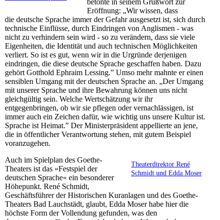
betonte in seinem Grußwort zur
Eröffnung: „Wir wissen, dass
die deutsche Sprache immer der Gefahr ausgesetzt ist, sich durch
technische Einflüsse, durch Eindringen von Anglismen - was
nicht zu verhindern sein wird - so zu verändern, dass sie viele
Eigenheiten, die Identität und auch technischen Möglichkeiten
verliert. So ist es gut, wenn wir in die Urgründe derjenigen
eindringen, die diese deutsche Sprache geschaffen haben. Dazu
gehört Gotthold Ephraim Lessing.” Umso mehr mahnte er einen
sensiblen Umgang mit der deutschen Sprache an. „Der Umgang
mit unserer Sprache und ihre Bewahrung können uns nicht
gleichgültig sein. Welche Wertschätzung wir ihr
entgegenbringen, ob wir sie pflegen oder vernachlässigen, ist
immer auch ein Zeichen dafür, wie wichtig uns unsere Kultur ist.
Sprache ist Heimat.” Der Ministerpräsident appellierte an jene,
die in öffentlicher Verantwortung stehen, mit gutem Beispiel
voranzugehen.
Auch im Spielplan des Goethe-
Theaterdirektor René
Theaters ist das »Festspiel der
Schmidt und Edda Moser
deutschen Sprache« ein besonderer
Höhepunkt. René Schmidt,
Geschäftsführer der Historischen Kuranlagen und des Goethe-
Theaters Bad Lauchstädt, glaubt, Edda Moser habe hier die
höchste Form der Vollendung gefunden, was den