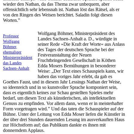
wieder den Nathan, da das Thema zwar unbequem, aber
offensichtlich sehr lebensnah ist. Nathan löst das Rätsel, als er
von den Ringen des Weisen berichtet. Saladin folgt diesen
Worten.”
Wolfgang Böhmer, Ministerpräsident des
Professor
Landes Sachsen-Anhalt a. D., würdigte in
Wolfgang
seiner Rede »Die Kraft der Worte« aus Anlass
Böhmer,
des Tages der deutschen Sprache bei der
ehemaliger
Festveranstaltung der Neuen
Ministerpräsident
Fruchtbringenden Gesellschaft in Köthen
das Landes
Edda Mosers Bemühungen in besonderer
Sachsen-Anhalt
Weise: „Der Text eines Schauspiels kann, wir
haben das voriges Jahr erlebt, da gab es
Goethes Faust, und in diesem Jahr Lessings Nathan der Weise,
so ideenreich und in so kunstvoller Sprache komponiert sein,
dass es eigentlich keines zur Schau gestellten Spieles mehr
bedarf, um diesen Text als künstlerischen, als intellektuellen
Genuss zu empfinden. Vor allem dann, wenn er in meisterhafter
Form vorgetragen wird.” Und das taten die Schauspieler auf der
Bühne. Unter der Leitung von Edda Moser liefen die Künstler in
der über drei Stunden dauernden Lesung im ausverkauften Haus
zur Höchstform auf; das Publikum dankte es ihnen mit
donnerndem Applaus.