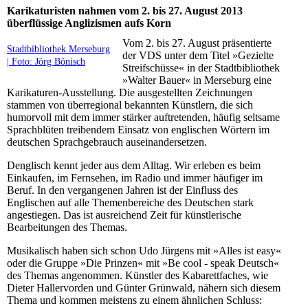
Karikaturisten nahmen vom 2. bis 27. August 2013
überflüssige Anglizismen aufs Korn
Vom 2. bis 27. August präsentierte
Stadtbibliothek Merseburg
der VDS unter dem Titel »Gezielte
| Foto: Jörg Bönisch
Streifschüsse« in der Stadtbibliothek
»Walter Bauer« in Merseburg eine
Karikaturen-Ausstellung. Die ausgestellten Zeichnungen
stammen von überregional bekannten Künstlern, die sich
humorvoll mit dem immer stärker auftretenden, häufig seltsame
Sprachblüten treibendem Einsatz von englischen Wörtern im
deutschen Sprachgebrauch auseinandersetzen.
Denglisch kennt jeder aus dem Alltag. Wir erleben es beim
Einkaufen, im Fernsehen, im Radio und immer häufiger im
Beruf. In den vergangenen Jahren ist der Einfluss des
Englischen auf alle Themenbereiche des Deutschen stark
angestiegen. Das ist ausreichend Zeit für künstlerische
Bearbeitungen des Themas.
Musikalisch haben sich schon Udo Jürgens mit »Alles ist easy«
oder die Gruppe »Die Prinzen« mit »Be cool - speak Deutsch«
des Themas angenommen. Künstler des Kabarettfaches, wie
Dieter Hallervorden und Günter Grünwald, nähern sich diesem
Thema und kommen meistens zu einem ähnlichen Schluss: