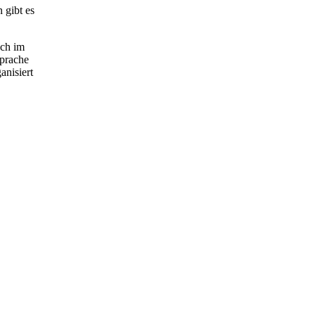
 gibt es
uch im
Sprache
anisiert