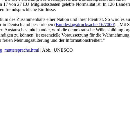
n 17 von 27 EU-Mitgliedsstaaten gelebte Normalität ist. In 120 Ländern
en fremdsprachliche Einflüsse.
dium des Zusammenhalts einer Nation und ihrer Identität. So wird es a
r in Deutschland beschrieben (
Bundestagsdrucksache 16/7000
): „Mit 
 Austausches miteinander, wird die demokratische Willensbildung org
ständigen zu können, ist essenzielle Voraussetzung für die Wahrnehmung
r freien Meinungsäußerung und der Informationsfreiheit.“
ag_muttersprache.html
| Abb.: UNESCO