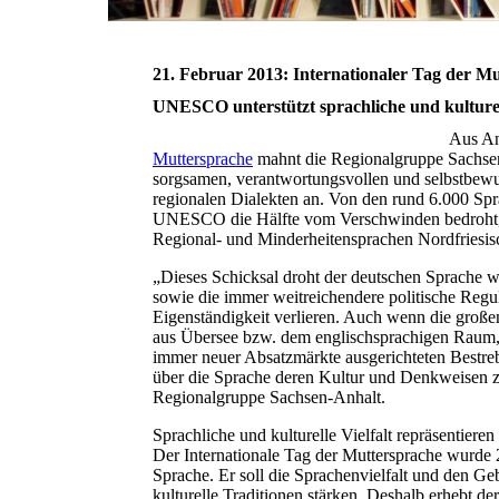
21. Februar 2013: Internationaler Tag der M
UNESCO unterstützt sprachliche und kulturell
Aus Anl
Muttersprache
mahnt die Regionalgruppe Sachsen
sorgsamen, verantwortungsvollen und selbstbew
regionalen Dialekten an. Von den rund 6.000 Spr
UNESCO die Hälfte vom Verschwinden bedroht, al
Regional- und Minderheitensprachen Nordfriesisch
„Dieses Schicksal droht der deutschen Sprache w
sowie die immer weitreichendere politische Regul
Eigenständigkeit verlieren. Auch wenn die groß
aus Übersee bzw. dem englischsprachigen Raum, e
immer neuer Absatzmärkte ausgerichteten Bestre
über die Sprache deren Kultur und Denkweisen zu
Regionalgruppe Sachsen-Anhalt.
Sprachliche und kulturelle Vielfalt repräsentiere
Der Internationale Tag der Muttersprache wurde 
Sprache. Er soll die Sprachenvielfalt und den G
kulturelle Traditionen stärken. Deshalb erhebt 