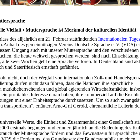
uttersprache
e Vielfalt • Muttersprache ist Merkmal der kulturellen Identität
ass des alljährlich am 21. Februar stattfindenden
Internationalen Tages
-Anhalt des gemeinnützigen Vereins Deutsche Sprache e. V. (VDS) e
ussten Umgang auch mit unserer Muttersprache und den verschiedenen
achen, die heute weltweit gesprochen werden, sind nach Einschätzung 
le zwei Wochen geht eine Sprache verloren. In Deutschland sind aktu
 und Saterfriesisch ernsthaft gefährdet.
ohl nicht, doch der Wegfall von internationalen Zoll- und Handelsgren
ierung dürfen nicht dazu führen, dass die Nationen ihre sprachliche
en marktbeherrschenden und global agierenden Wirtschaftsmächte, insb
in profitables Interesse daran haben, ihre kommerziell auf die Erschl
bungen mit einer Einheitssprache durchzusetzen. Um so auch zwangslä
 transportieren“, erläutert Arne-Grit Gerold, ehrenamtliche Leiterin d
n universelle Werte, die Einheit und Zusammenhalt einer Gesellschaft stä
2000 erstmals begangen und erinnert jährlich an die Bedeutung des Kul
ebrauch der Muttersprache fördern und das Bewusstsein für sprachliche
der VDS die Forderung, das Grundgesetz der Bundesrepublik um einen