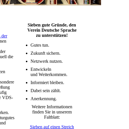
Sieben gute Gründe, den
Verein Deutsche Sprache
zu unterstützen!
 der
inen
Gutes tun.
der
Zukunft sichern.
ell die
Netzwerk nutzen.
Entwickeln
zen
und Weiterkommen.
esondere
Informiert bleiben.
ießung
Dabei sein zählt.
ufig
er VDS-
Anerkennung.
Weitere Informationen
finden Sie in unserem
rken.
Faltblatt:
turgutes
 und
Sieben auf einen Streich