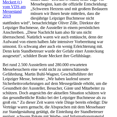
Meckert (r.)
Messebeginn, kam die offizielle Entscheidung:
vom VDS am
„Schweren Herzens und mit großem Bedauern
Messestand
müssen wir Ihnen heute mitteilen, dass die
2019
diesjährige Leipziger Buchmesse nicht
stattfinden wird“, benachrichtigte Oliver Zille, Direktor der
Leipziger Buchmesse, die Aussteller in einem persönlichen
Anschreiben. „Diese Nachricht kam also für uns nicht
überraschend. Natürlich waren wir auch enttäuscht, denn der
Aufwand von einem halben Jahr intensiver Vorbereitung war
umsonst. Es schwang aber auch ein wenig Erleichterung mit.
Denn kein Standbetreuer wurde der Gefahr einer Ansteckung
ausgesetzt“, schildert Beate Meckert ihre Gefühlslage.
Bei rund 2.500 Ausstellern und 280.000 erwarteten
Messebesuchern eine wohl nicht zu unterschätzende
Gefährdung. Martin Buhl-Wagner, Geschäftsführer der
Leipziger Messe, betonte: „Wir haben laufend unsere
Sicherheitsvorkehrungen auf dem Messegelände erhöht, um die
Gesundheit der Aussteller, Besucher, Gäste und Mitarbeiter zu
schützen. Doch angesichts der aktuellen Situation schätzen wir
das gesundheitliche Risiko bei der Leipziger Buchmesse als zu
groß ein.“ Zu dieser Zeit waren viele Dinge bereits erledigt: Die
Verträge waren gemacht, die Absprachen mit dem Messebauer
zur Standgestaltung getätigt, die Einteilung der Standbetreuer
geplant, schwere Pakete mit Werbe- und Informationsmaterial