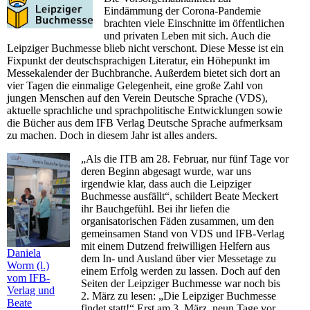
Eindämmung der Corona-Pandemie
brachten viele Einschnitte im öffentlichen
und privaten Leben mit sich. Auch die
Leipziger Buchmesse blieb nicht verschont. Diese Messe ist ein
Fixpunkt der deutschsprachigen Literatur, ein Höhepunkt im
Messekalender der Buchbranche. Außerdem bietet sich dort an
vier Tagen die einmalige Gelegenheit, eine große Zahl von
jungen Menschen auf den Verein Deutsche Sprache (VDS),
aktuelle sprachliche und sprachpolitische Entwicklungen sowie
die Bücher aus dem IFB Verlag Deutsche Sprache aufmerksam
zu machen. Doch in diesem Jahr ist alles anders.
„Als die ITB am 28. Februar, nur fünf Tage vor
deren Beginn abgesagt wurde, war uns
irgendwie klar, dass auch die Leipziger
Buchmesse ausfällt“, schildert Beate Meckert
ihr Bauchgefühl. Bei ihr liefen die
organisatorischen Fäden zusammen, um den
gemeinsamen Stand von VDS und IFB-Verlag
mit einem Dutzend freiwilligen Helfern aus
Daniela
dem In- und Ausland über vier Messetage zu
Worm (l.)
einem Erfolg werden zu lassen. Doch auf den
vom IFB-
Seiten der Leipziger Buchmesse war noch bis
Verlag und
2. März zu lesen: „Die Leipziger Buchmesse
Beate
findet statt!“ Erst am 3. März, neun Tage vor